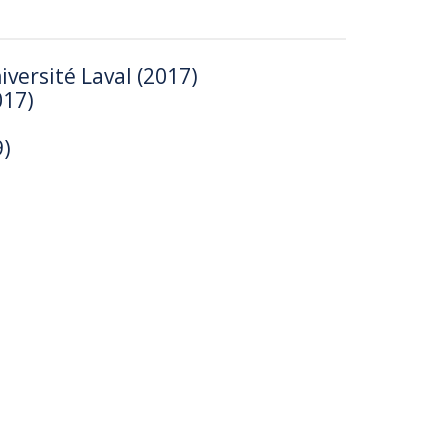
versité Laval (2017)
017)
9)