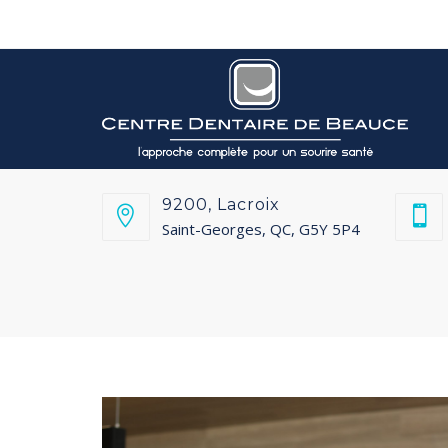
Welcome to Dentalia! You can place widgets here.
9200, Lacroix
Saint-Georges, QC, G5Y 5P4